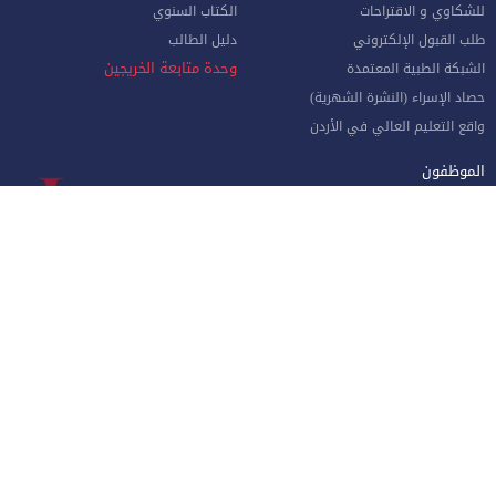
للشكاوي و الاقتراحات
الكتاب السنوي
طلب القبول الإلكتروني
دليل الطالب
وحدة متابعة الخريجين
الشبكة الطبية المعتمدة
حصاد الإسراء (النشرة الشهرية)
واقع التعليم العالي في الأردن
الموظفون
صفحة الموظف الإلكترونية
البوابة الإلكترونية
الإجازات و المغادرات (الإداريين)
الهيئة الأكاديمية
نماذج هامة للموظفين
البريد الإلكتروني للموظفين
منظومة الاتصالات الإدارية
نظام دخول المركبات
جامعة الإسراء - طريق مطار الملكة علياء الدولي جنوب العاصمة عمان