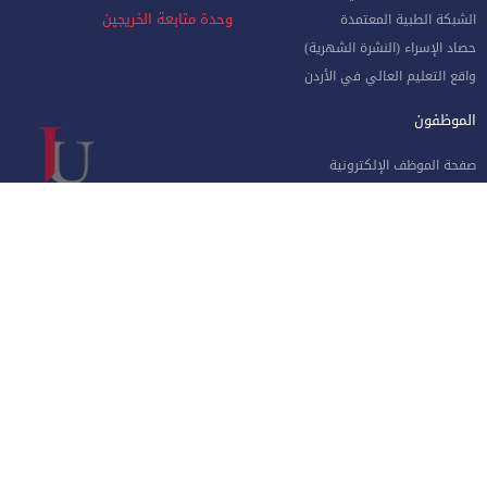
وحدة متابعة الخريجين
الشبكة الطبية المعتمدة
حصاد الإسراء (النشرة الشهرية)
واقع التعليم العالي في الأردن
الموظفون
صفحة الموظف الإلكترونية
البوابة الإلكترونية
الإجازات و المغادرات (الإداريين)
الهيئة الأكاديمية
نماذج هامة للموظفين
البريد الإلكتروني للموظفين
منظومة الاتصالات الإدارية
نظام دخول المركبات
جامعة الإسراء - طريق مطار الملكة علياء الدولي جنوب العاصمة عمان
الهاتف 4711710
فاكس 4711505