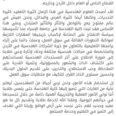
القطاع الخاص أو العام داخل الأردن وخارجه.
لقد أصبحت العلوم الهندسية في هذا الزمان كثيرة التعقيد كثيرة
التحديات، ولكنها أيضا كثيرة الفرص والبدائل، ونحن نعيش في
عالم مفتوح يعج بالتواصل والتأثر والتأثير المتبادل. وعلى هذا
الأساس فقد تبنت كلية الهندسة في جامعة الإسراء منذ تأسيسها
سياسة الانفتاح على الصناعة لإكساب خريجيها المهارات اللازمة
لمواكبة التطورات الهائلة في سوق العمل، وعملت دائما على إثراء
برامجها التعليمية بالتعاون مع خيرة الشركات الهندسية في الأردن
والمتخصصة في مجالات هندسية مختلفة وذلك لإثارة وعي طلابنا
إلى ضرورة الاطلاع على آخر المستجدات الهندسية لمساعدتهم
على اكتشاف الذات والشعور بالمسؤولية، وتنمية القدرة على
الملاحظة وحب الاستطلاع، والتدريب على تقديم الحلول البديلة،
وتحسين مستوى اتخاذ القرار، للتكيف مع متطلبات سوق العمل.
إن استحضار هذه الأمور، ونحن نربي أجيالا من المهندسين، ليعتبر
غاية من الغايات التي تصبو إليها كلية الهندسة حتى يلمس طلابنا
أننا نولي الأمور العملية والتدريبية أهمية خاصة من خلال تجسيدها
في حياتهم اليومية. وفقنا الله لخدمة طلابنا وتقديم كل ما هو
مفيد وجديد لهم حتى نجسد على أرض الواقع رؤيتنا التي تهدف
إلى التميز في التعليم وخدمة المجتمع.