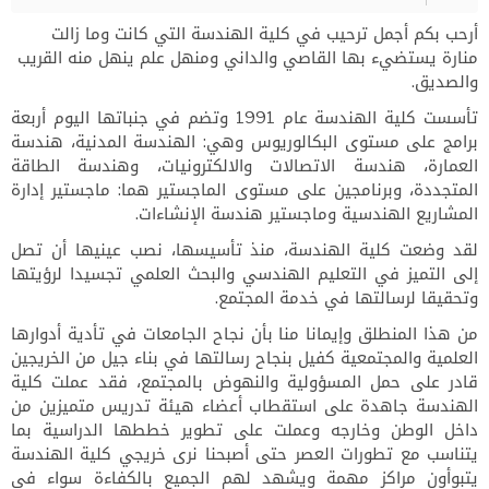
أرحب بكم أجمل ترحيب في كلية الهندسة التي كانت وما زالت
منارة يستضيء بها القاصي والداني ومنهل علم ينهل منه القريب
والصديق.
تأسست كلية الهندسة عام 1991 وتضم في جنباتها اليوم أربعة
برامج على مستوى البكالوريوس وهي: الهندسة المدنية، هندسة
العمارة، هندسة الاتصالات والالكترونيات، وهندسة الطاقة
المتجددة، وبرنامجين على مستوى الماجستير هما: ماجستير إدارة
المشاريع الهندسية وماجستير هندسة الإنشاءات.
لقد وضعت كلية الهندسة، منذ تأسيسها، نصب عينيها أن تصل
إلى التميز في التعليم الهندسي والبحث العلمي تجسيدا لرؤيتها
وتحقيقا لرسالتها في خدمة المجتمع.
من هذا المنطلق وإيمانا منا بأن نجاح الجامعات في تأدية أدوارها
العلمية والمجتمعية كفيل بنجاح رسالتها في بناء جيل من الخريجين
قادر على حمل المسؤولية والنهوض بالمجتمع، فقد عملت كلية
الهندسة جاهدة على استقطاب أعضاء هيئة تدريس متميزين من
داخل الوطن وخارجه وعملت على تطوير خططها الدراسية بما
يتناسب مع تطورات العصر حتى أصبحنا نرى خريجي كلية الهندسة
يتبوأون مراكز مهمة ويشهد لهم الجميع بالكفاءة سواء في