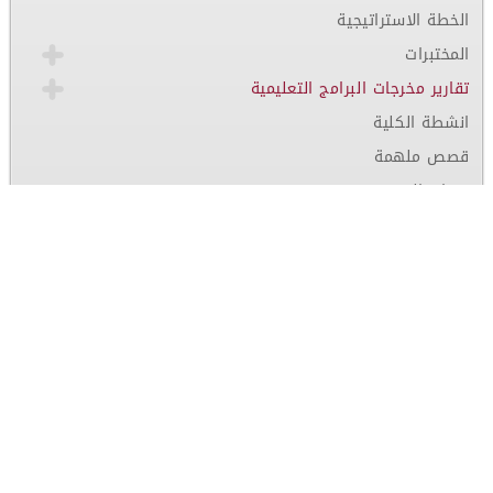
الخطة الاستراتيجية
المختبرات
تقارير مخرجات البرامج التعليمية
انشطة الكلية
قصص ملهمة
سمات الخريجين
اتصل بنا
الاعتمادات والتصنيفات [التمريض]