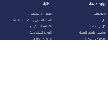
روابط مهمة
الطلبة
المؤتمرات
القبول و التسجيل
كل الأخبار
البحث العلمي و الدراسات العليا
كل الإعلانات
التعليم الإلكتروني
أرشيف إعلانات الطلبة
البوابة الإلكترونية
الوظائف الشاغرة
التقويم الجامعي
للشكاوي و الاقتراحات
الكتاب السنوي
طلب القبول الإلكتروني
دليل الطالب
وحدة متابعة الخريجين
الشبكة الطبية المعتمدة
حصاد الإسراء (النشرة الشهرية)
واقع التعليم العالي في الأردن
الموظفون
صفحة الموظف الإلكترونية
البوابة الإلكترونية
الإجازات و المغادرات (الإداريين)