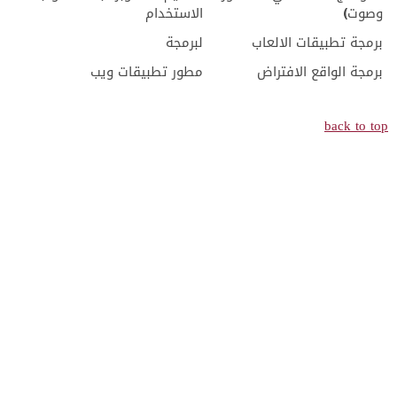
وصوت)
الاستخدام
برمجة تطبيقات الالعاب
لبرمجة
برمجة الواقع الافتراض
مطور تطبيقات ويب
back to top
عن الكلية
برامج البكالوريوس
قسم أمن المعلومات و الفضاء الإلكتروني
قسم هندسة البرمجيات
قسم علم الحاسوب
شبكات الحاسوب