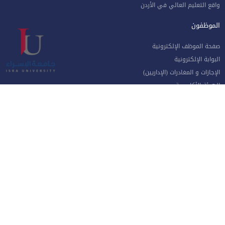
واقع التعليم العالي في الأردن
الموظفون
صفحة الموظف الإلكترونية
البوابة الإلكترونية
الإجازات و المغادرات (الإداريين)
الهيئة الأكاديمية
نماذج هامة للموظفين
البريد الإلكتروني للموظفين
منظومة الاتصالات الإدارية
نظام دخول المركبات
جامعة الإسراء - طريق مطار الملكة علياء الدولي جنوب العاصمة عمان
الهاتف 4711710
فاكس 4711505
صندوق بريد ص.ب 33 و 22 مكتب جامعة الاسراء 11622
خريطة الموقع