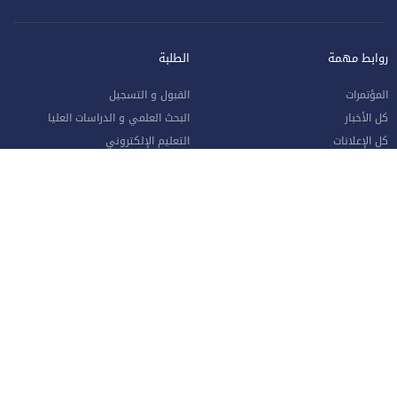
روابط مهمة
الطلبة
المؤتمرات
القبول و التسجيل
كل الأخبار
البحث العلمي و الدراسات العليا
كل الإعلانات
التعليم الإلكتروني
أرشيف إعلانات الطلبة
البوابة الإلكترونية
الوظائف الشاغرة
التقويم الجامعي
للشكاوي و الاقتراحات
الكتاب السنوي
طلب القبول الإلكتروني
دليل الطالب
وحدة متابعة الخريجين
الشبكة الطبية المعتمدة
حصاد الإسراء (النشرة الشهرية)
واقع التعليم العالي في الأردن
الموظفون
صفحة الموظف الإلكترونية