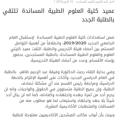
أخبار كلية العلوم الطبية المُساندة
10.كانون1.2019
عميد كلية العلوم الطبية المساندة تلتقي
بالطلبة الجدد
ضمن استعدادات كلية العلوم الطبية المساندة لإستقبال العام
الجامعي الجديد 2019/2020، وانطلاقاً من أهمية التواصل
المستمر بين أعضاء هيئة التدريس والطلبة، التقت عميد كليتي
العلوم والعلوم الطبية المساندة، بالطلبة المستجدين، بحضور
رؤساء الأقسام، وعدد من أعضاء الهيئة التدريسية.
وفي بداية اللقاء رحبت الدكتورة وفيقة عبد الرحيم ظاهر، بالطلبة
في العام الدراسي الجديد، وأكدّت على أهمية الإلتزام بالخطة
الدراسية، ومراجعة رئيس القسم عند أي مشكلة تصادف
الطلبة، وإن جميع الطلبة متساوون في الحقوق والواجبات، وانه لن
يحرم أحد من ثمرة جهده واجتهاده وكفاءته، كما انه لن ينال أحد
شيئاُ بلا جهد واجتهاد واستيعاب لما هو مطلوب منه من
المساقات والمتطلبات الأكاديمية المقررة.
وبينت بأن أبواب مكاتب المرشدين الأكاديميين مفتوحة للطلبة