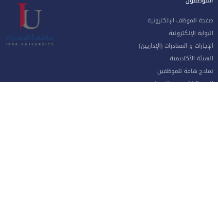
الموظفون
صفحة الموظف الإلكترونية
البوابة الإلكترونية
الإجازات و المغادرات (الإداريين)
الهيئة الأكاديمية
نماذج هامة للموظفين
البريد الإلكتروني للموظفين
منظومة الاتصالات الإدارية
نظام دخول المركبات
جامعة الإسراء - طريق مطار الملكة علياء الدولي جنوب العاصمة عمان
الهاتف 4711710
فاكس 4711505
صندوق بريد ص.ب 33 و 22 مكتب جامعة الاسراء 11622
خريطة الموقع