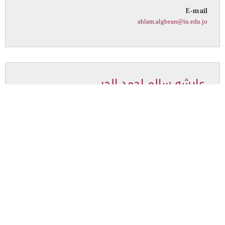
E-mail
ahlam.algbean@iu.edu.jo
عايشه سالم احمد الحر
Section
المكتبة
Job Title
موظفه