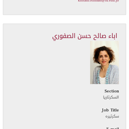
khitam.othman@iu.edu.jo
اباء صالح حسن الصفوري
Section
السكرتاريا
Job Title
سكرتيره