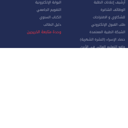
أرشيف إعلانات الطلبة
البوابة الإلكترونية
الوظائف الشاغرة
التقويم الجامعي
للشكاوي و الاقتراحات
الكتاب السنوي
طلب القبول الإلكتروني
دليل الطالب
وحدة متابعة الخريجين
الشبكة الطبية المعتمدة
حصاد الإسراء (النشرة الشهرية)
واقع التعليم العالي في الأردن
الموظفون
صفحة الموظف الإلكترونية
البوابة الإلكترونية
الإجازات و المغادرات (الإداريين)
الهيئة الأكاديمية
نماذج هامة للموظفين
البريد الإلكتروني للموظفين
منظومة الاتصالات الإدارية
نظام دخول المركبات