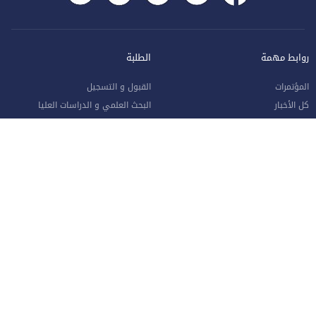
روابط مهمة
الطلبة
المؤتمرات
القبول و التسجيل
كل الأخبار
البحث العلمي و الدراسات العليا
كل الإعلانات
التعليم الإلكتروني
أرشيف إعلانات الطلبة
البوابة الإلكترونية
الوظائف الشاغرة
التقويم الجامعي
للشكاوي و الاقتراحات
الكتاب السنوي
طلب القبول الإلكتروني
دليل الطالب
وحدة متابعة الخريجين
الشبكة الطبية المعتمدة
حصاد الإسراء (النشرة الشهرية)
واقع التعليم العالي في الأردن
الموظفون
صفحة الموظف الإلكترونية