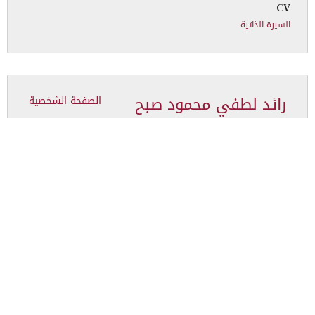
CV
السيرة الذاتية
رائد لطفي محمود صبح
الصفحة الشخصية
Academic Rank
أ.مساعد
Specialization
القانون الخاص