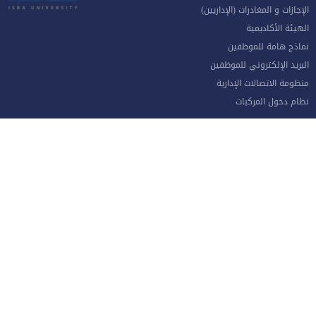
الإجازات و المغادرات (الإداريين)
الهيئة الأكاديمية
نماذج هامة للموظفين
البريد الإلكتروني للموظفين
منظومة الاتصالات الإدارية
نظام دخول المركبات
جامعة الإسراء - طريق مطار الملكة علياء الدولي جنوب العاصمة عمان
الهاتف 4711710
فاكس 4711505
صندوق بريد ص.ب 33 و 22 مكتب جامعة الاسراء 11622
خريطة الموقع
Developed By Computer Center | Isra University | Amman-Jordan
ⓒCopyright 1991-2023