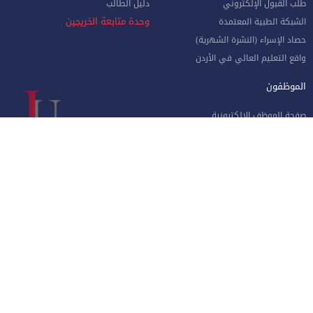
طلب القبول الإلكتروني
دليل الطالب
وحدة متابعة الخريجين
الشبكة الطبية المعتمدة
حصاد الإسراء (النشرة الشهرية)
واقع التعليم العالي في الأردن
الموظفون
صفحة الموظف الإلكترونية
البوابة الإلكترونية
الإجازات و المغادرات (الإداريين)
الهيئة الأكاديمية
نماذج هامة للموظفين
البريد الإلكتروني للموظفين
منظومة الاتصالات الإدارية
نظام دخول المركبات
جامعة الإسراء - طريق مطار الملكة علياء الدولي جنوب العاصمة عمان
الهاتف 4711710
فاكس 4711505