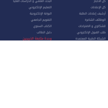
كل الأخبار
البحث العلمي و الدراسات العليا
كل الإعلانات
التعليم الإلكتروني
أرشيف إعلانات الطلبة
البوابة الإلكترونية
الوظائف الشاغرة
التقويم الجامعي
للشكاوي و الاقتراحات
الكتاب السنوي
طلب القبول الإلكتروني
دليل الطالب
وحدة متابعة الخريجين
الشبكة الطبية المعتمدة
حصاد الإسراء (النشرة الشهرية)
واقع التعليم العالي في الأردن
الموظفون
صفحة الموظف الإلكترونية
البوابة الإلكترونية
الإجازات و المغادرات (الإداريين)
الهيئة الأكاديمية
نماذج هامة للموظفين
البريد الإلكتروني للموظفين