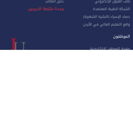
طلب القبول الإلكتروني
دليل الطالب
وحدة متابعة الخريجين
الشبكة الطبية المعتمدة
حصاد الإسراء (النشرة الشهرية)
واقع التعليم العالي في الأردن
الموظفون
صفحة الموظف الإلكترونية
البوابة الإلكترونية
الإجازات و المغادرات (الإداريين)
الهيئة الأكاديمية
نماذج هامة للموظفين
البريد الإلكتروني للموظفين
منظومة الاتصالات الإدارية
نظام دخول المركبات
جامعة الإسراء - طريق مطار الملكة علياء الدولي جنوب العاصمة عمان
الهاتف 4711710
فاكس 4711505