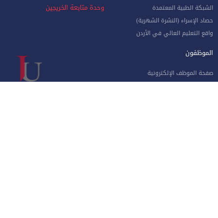
وحدة متابعة الخريجين
الشبكة الطبية المعتمدة
حصاد الإسراء (النشرة الشهرية)
واقع التعليم العالي في الأردن
الموظفون
صفحة الموظف الإلكترونية
البوابة الإلكترونية
الإجازات و المغادرات (الإداريين)
الهيئة الأكاديمية
نماذج هامة للموظفين
البريد الإلكتروني للموظفين
منظومة الاتصالات الإدارية
نظام دخول المركبات
جامعة الإسراء - طريق مطار الملكة علياء الدولي جنوب العاصمة عمان
الهاتف 4711710
فاكس 4711505