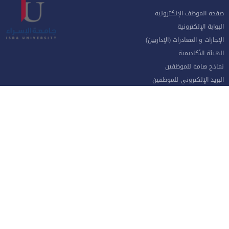
صفحة الموظف الإلكترونية
البوابة الإلكترونية
الإجازات و المغادرات (الإداريين)
الهيئة الأكاديمية
نماذج هامة للموظفين
البريد الإلكتروني للموظفين
منظومة الاتصالات الإدارية
نظام دخول المركبات
جامعة الإسراء - طريق مطار الملكة علياء الدولي جنوب العاصمة عمان
الهاتف 4711710
فاكس 4711505
صندوق بريد ص.ب 33 و 22 مكتب جامعة الاسراء 11622
خريطة الموقع