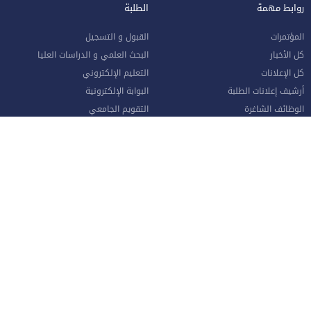
روابط مهمة
الطلبة
المؤتمرات
القبول و التسجيل
كل الأخبار
البحث العلمي و الدراسات العليا
كل الإعلانات
التعليم الإلكتروني
أرشيف إعلانات الطلبة
البوابة الإلكترونية
الوظائف الشاغرة
التقويم الجامعي
للشكاوي و الاقتراحات
الكتاب السنوي
طلب القبول الإلكتروني
دليل الطالب
وحدة متابعة الخريجين
الشبكة الطبية المعتمدة
حصاد الإسراء (النشرة الشهرية)
واقع التعليم العالي في الأردن
الموظفون
صفحة الموظف الإلكترونية
البوابة الإلكترونية
الإجازات و المغادرات (الإداريين)
الهيئة الأكاديمية