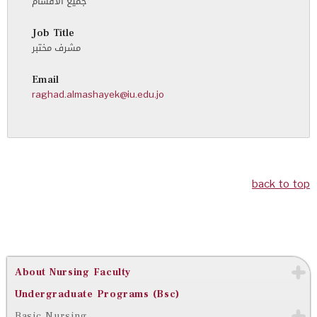
جميع الاقسام
Job Title
مشرف مختبر
Email
raghad.almashayek@iu.edu.jo
back to top
About Nursing Faculty
Undergraduate Programs (Bsc)
Basic Nursing