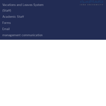
Vacations and Leaves System
(Staff)
Academic Staff
Forms
Email
management communication
system
Vehicle Gate Entry System
Isra University-Queen Alia International Airport south of the capital
Amman.
Phone 4711710
Fax 4711505
PO Box 33 and 22 Isra University Office 1162
location map