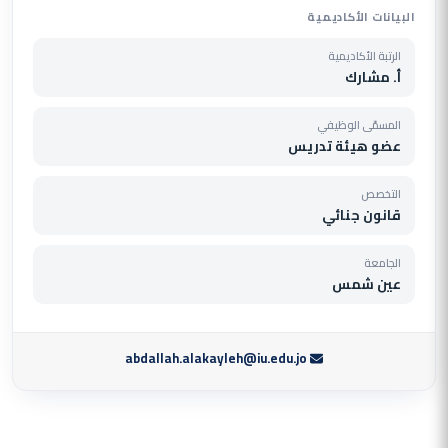
البيانات الأكاديمية
الرتبة الأكاديمية
أ. مشارك
المسمّى الوظيفي
عضو هيئة تدريس
التخصص
قانون جنائي
الجامعة
عين شمس
abdallah.alakayleh@iu.edu.jo