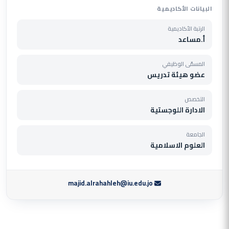
البيانات الأكاديمية
الرتبة الأكاديمية
أ.مساعد
المسمّى الوظيفي
عضو هيئة تدريس
التخصص
الادارة اللوجستية
الجامعة
العلوم الاسلامية
majid.alrahahleh@iu.edu.jo