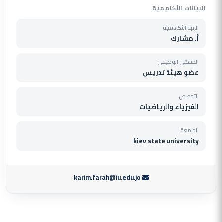
البيانات الأكاديمية
الرتبة الأكاديمية
أ. مشارك
المسمّى الوظيفي
عضو هيئة تدريس
التخصص
الفيزياء والرياضيات
الجامعة
kiev state university
karim.farah@iu.edu.jo