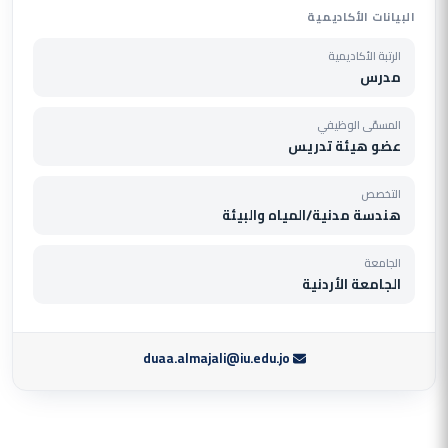
البيانات الأكاديمية
الرتبة الأكاديمية
مدرس
المسمّى الوظيفي
عضو هيئة تدريس
التخصص
هندسة مدنية/المياه والبيئة
الجامعة
الجامعة الأردنية
duaa.almajali@iu.edu.jo