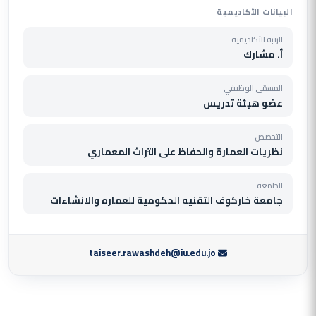
البيانات الأكاديمية
الرتبة الأكاديمية
أ. مشارك
المسمّى الوظيفي
عضو هيئة تدريس
التخصص
نظريات العمارة والحفاظ على التراث المعماري
الجامعة
جامعة خاركوف التقنيه الحكومية للعماره والانشاءات
taiseer.rawashdeh@iu.edu.jo