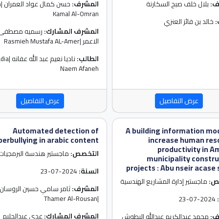
ف:
بلال خلف صبح السكارنة
المشرف:
حس
Kamal Al-Omran
:
خالد بن فائز العنزي
المشرف المشارك:
رسميه مصطفى 
الاعمر |Rasmieh Mustafa AL-Amer
الطالب:
ناديا نعيم عبد الل
Naem Afaneh
عرض التفاصيل
عرض التفاصيل
Automated detection of
A building information mo
berbullying in arabic content
increase human res
productivity in 
التخصص:
ماجستير هندسة البرمجيات
municipality constr
projects : Abu nseir acase
السنة:
2024-07-23
ص:
ماجستير إدارة المشاريع الهندسية
المشرف:
ثامر سامي حسين الروسان
|Thamer Al-Rousan
2024-07-23
المشرف المشارك:
عدي عبدالحليم
ف:
محمد عبدالكريم عبدالله البطوش