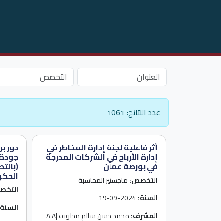
عدد النتائج: 1061
أثر فاعلية لجنة إدارة المخاطر في
دور بر
إدارة الأرباح في الشركات المدرجة
جودة 
في بورصة عمان
(بالت
الحكو
التخصص:
ماجستير المحاسبة
التخص
السنة:
2024-09-19
السنة:
المشرف:
محمد حسن سالم مخلوف |A A