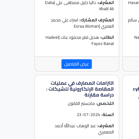
ن كمال عواد العمران |Hasan
المشرف:
داليا خليل مصطفى علي |Dalia
Khalil Ali
سالم
المشرف المشارك:
اسراء علي محمد
العمري |Esraa Alomari
ه عفانه |Nadia
الطالب:
هديل فايز محمود بنات |Hadeel
Fayez Banat
عرض التفاصيل
التزامات المصارف في عمليات
cy
المقاصة الإلكترونية للشيكات :
دراسة مقارنة
التخصص:
ماجستير القانون
السنة:
2024-07-23
المشرف:
عبد الوهاب عبدالله أحمد
المعمري