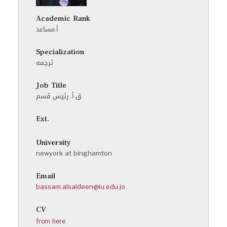
Academic Rank
أ.مساعد
Specialization
ترجمه
Job Title
ق.أ. رئيس قسم
Ext.
University
newyork at binghamton
Email
bassam.alsaideen@iu.edu.jo
CV
from here