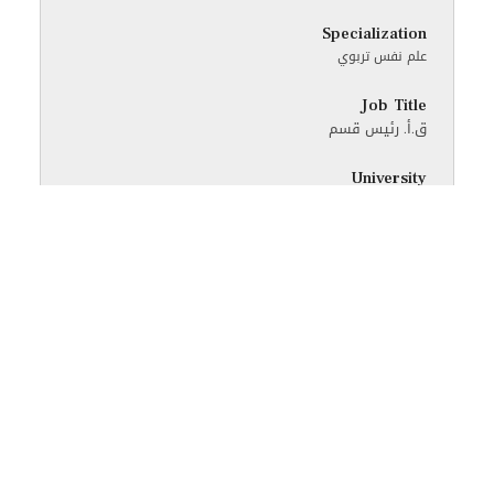
Specialization
علم نفس تربوي
Job Title
ق.أ. رئيس قسم
University
اليرموك
Email
linda.al_kateeb@iu.edu.jo
CV
تحميل السيرة الذاتية
عنود الشايش نايف الخريشه